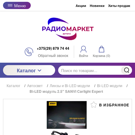
Меню
Акции
Новинки
Хиты продаж
+375(29) 879 74 44
Обратный звонок
Войти
Корзина (
0
)
Каталог
Каталог
/
Автосвет
/
Линзы и Bi-LED модули
/
Bi-LED модули
/
Bi-LED модуль 2.5″ SANVI Carlight Expert
В ИЗБРАННОЕ